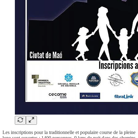
Les inscriptions pour la traditionnelle et populaire course de la pleine
lune sont ouvertes : 1400 personnes, 9 kms de nuit dans des chemins