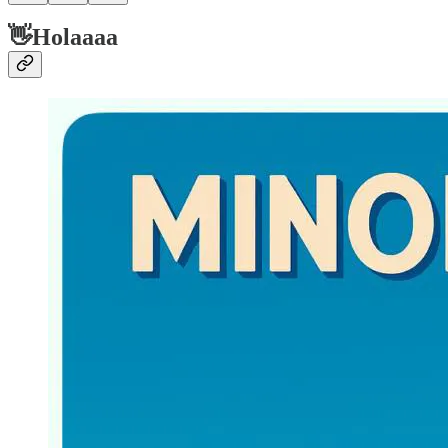
👋Holaaaa