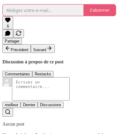
S'abonner
6
Partager
Précédent
Suivant
Discussion à propos de ce post
Commentaires
Restacks
meilleur
Dernier
Discussions
Aucun post