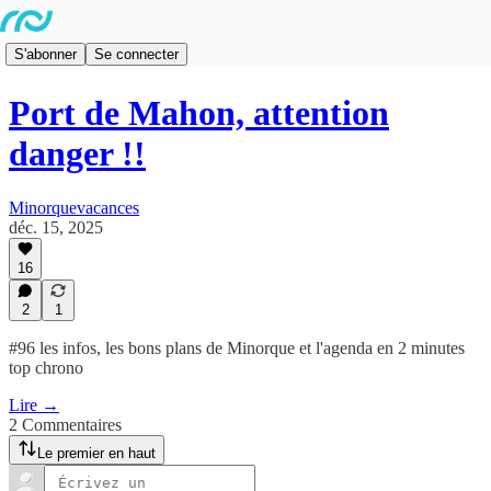
S'abonner
Se connecter
Port de Mahon, attention
danger !!
Minorquevacances
déc. 15, 2025
16
2
1
#96 les infos, les bons plans de Minorque et l'agenda en 2 minutes
top chrono
Lire →
2 Commentaires
Le premier en haut