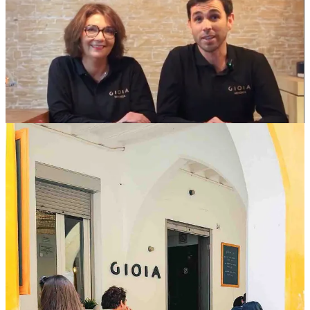
Chantal, une montpelliéraine.
Durant l’hiver les horaires et les menus sont adaptés (ce qui est
logique car la demande est moins importante). Leurs horaires :
📅 Du jeudi au dimanche: 12:30–15:30 y 18:30–22:30 (samedi
jusqu’à 23:30
car dj !!
). Avec plein de bonnes idées comme :
Le vendredi soir entrecôte sauce Café de Paris
Le samedi tardeo avec DJ à partir de 18:00
Et le dimanche spécialités argentines en plus du menu du jour.
Plusieurs soirée à thème sont aussi prévus. Le mieux est de vérifier
toutes les informations via leur Instagram:
👉
Instagram Gioia
ps: Une interview de Chantal et son aventure minorquine est prévu
prochainement 😀
Agenda