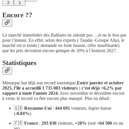
2
1
Encore ??
Le marché immobilier des Baléares ne ralentit pas …et ne le fera pas
pour l’instant. En effet, selon des experts ( Tasalia -Groupe Alia), le
marché est si tendu ( demande en forte hausse, offre insuffisante)
que les prix devraient encore grimper de 20% à l’horizon 2027.
Statistiques
Minorque bat déjà son record touristique.
Entre janvier et octobre
2025, l’île a accueilli 1 735 083 visiteurs : c’est déjà +6,2% par
rapport à toute l’année 2024.
Avec novembre et décembre encore
à venir, le record va être encore plus marqué. Plus en détail :
🇬🇧
Royaume-Uni
:
444 691
visiteurs, légère baisse
(
-0,84%
).
🇫🇷
France
:
293 830
visiteurs,
+28%
(soit
+64 500
en un
an).