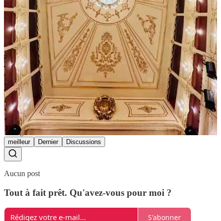
Partager
Françoise
Dec 15, 2025
Merci pour toutes ces informations
Bonnes fêtes de fin d’année
Répondre
Partager
meilleur
Dernier
Discussions
Aucun post
Tout à fait prêt. Qu'avez-vous pour moi ?
S'abonner