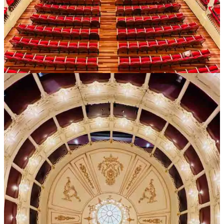
Partager
Précédent
Suivant
Discussion à propos de ce post
Commentaires
Restacks
SANDRA
Dec 15, 2025
Merci pour ces infos ! Gioia est une belle adresse. Nous y avons
déjeuner et y avons passé un très bon moment.
Bonnes fêtes de fin d'année
Répondre