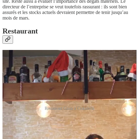
site. Reste aussi à évaluer l’importance des dégâts matériels. Le
directeur de l’entreprise se veut toutefois rassurant : ils sont bien
assurés et les stocks actuels devraient permettre de tenir jusqu’au
mois de mars.
Restaurant
Restaurant Gioia à Ciutadella
J’aime mettre en valeur les entreprises hôtels/restaurants/commerces
qui font le choix de rester ouvert toute l’année, qui sont ancrés dans
la vie locale. C’est pourquoi aujourd’hui
je vous parle du
restaurant Gioia à Ciutadella ( Ses Voltes). Il est tenu par