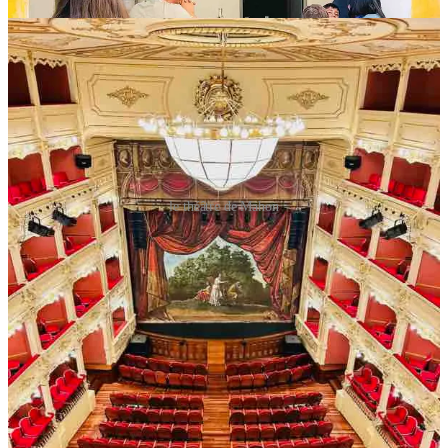
le théâtre de Mahon
Verdi est de nouveau à l’honneur dans la saison d’opéra de Maó
avec « Un ballo in maschera ». Après le beau succès d’Aida l’an
dernier, les programmateurs misent une nouvelle fois sur une œuvre
du compositeur italien.
Les représentations auront lieu les 29 et
31 mai 2026, comme le veut la tradition, au Teatre Principal de
Maó.
16
2
1